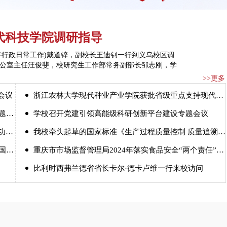
代科技学院调研指导
主持行政日常工作)戴道锌，副校长王迪钊一行到义乌校区调
公室主任汪俊斐，校研究生工作部常务副部长邹志刚，学
上，戴道锌对学院各项工作取得的成效给予肯定，代表学
>>更多
贡献表示感谢，对现代科技学院师生表达亲切问候。他指
会议
浙江农林大学现代种业产业学院获批省级重点支持现代产业学院
的阶段，要重点做好三个方面工作：一是深化校地融合，打
，学院必须毫不动摇地坚持并深化校地融
式
学校召开党建引领高能级科研创新平台建设专题会议
办
我校牵头起草的国家标准《生产过程质量控制 质量追溯系统》正式发布
式
重庆市市场监督管理局2024年落实食品安全“两个责任”专题培训班在我校开班
比利时西弗兰德省省长卡尔·德卡卢维一行来校访问