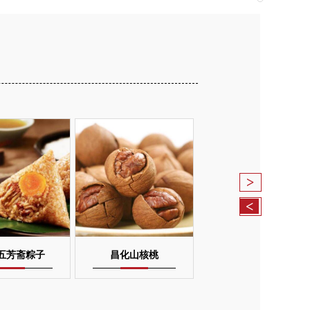
>
<
五芳斋粽子
昌化山核桃