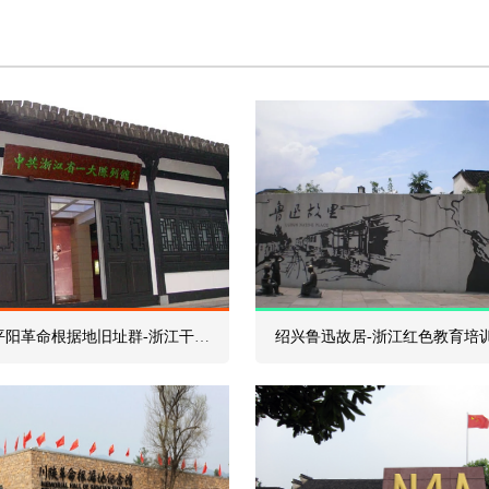
温州浙南平阳革命根据地旧址群-浙江干部培训红色教育基地
绍兴鲁迅故居-浙江红色教育培