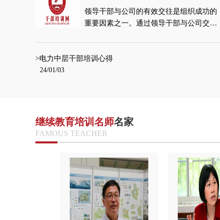
深远的影响。培训内容回顾培训内容涵盖
领导干部与公司的有效交往是组织成功的
了城市规划的多个方面，从基础的城市布
重要因素之一。通过领导干部与公司交往
局、交通规划到复杂的环境保护和可持续
的培训，我深刻认识到了一些关键要点，
发展策略。通过专家讲座、案例研究和小
这些要点对于建立良好的沟通和合作关系
组讨论，我对城市规划的重要性有了全新
>电力中层干部培训心得
至关重要。主动倾听在与公司交往中，我
的认识。特别是在智慧城市技术的应用方
24/01/03
学会了主动倾听的重要。通过倾听员工和
面，我了解到了大数据和信息技术在优化
同事的意见和建议，我能更好地了解团队
城市功能中的巨大潜力。新的认识和启发
中的问题和挑战，并及时采取行动解决。
我最大的收获是对城市规划与公民生活质
主动倾听也能帮助建立良好的沟通信任，
量之间关系的深入理解。城市规划不仅仅
员工和同事会感受到被重视和尊重，从而
是关于
继续教育培训名师
名家
更加愿意积极参与团队的工作。积极沟通
FAMOUS TEACHER
积极主动地进行沟通是与公司交往的另一
个关键要点。尤其是在面对挑战和冲突
时，及时沟通能够帮助减少误解和猜疑，
并找到共