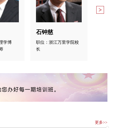
>
石钟慈
理学博
职位：浙江万里学院校
师
长
更多>>