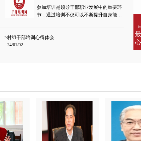
本文将从多个方面详细阐述领导干部培训
参加培训是领导干部职业发展中的重要环
班的课程。1、领导干部培训班课程的概
节，通过培训不仅可以不断提升自身能
述领导干部培训班的课程内容主要包括管
力，还能够拓宽思路，增长见识。在这个
理学、行政学、经济学、心理学、法律等
la
过程中，我不仅收获了知识和技能，更重
课程内容。通过这些课程的学习，领导干
>村组干部培训心得体会
要的是体悟到了一些深刻的感悟。拓宽视
部可以更好地掌握各种管理和领导技能。
24/01/02
野，增长见识培训让我有机会接触到领域
同时，培训班还会组织各种实践活动，例
内最先进的理论知识和实践经验，了解到
如模拟公司和领导力训练等，让领导干部
了各类新技术、新方法以及前沿领域的研
能够在实践中学习和应用。2、管理学课
究成果。与同行交流时，我不仅能够听到
程管理学课程是领导干部培训班中非常重
他们分享的经验和教训，还能结合自身情
要的一部分
况进行深入思考。这些都为我拓宽了视
野，增长了见识。提升专业能力，增强领
导力通过培训，我深入学习了管理、沟
通、决策等方面的知识，大大提升了自己
的专业能力。